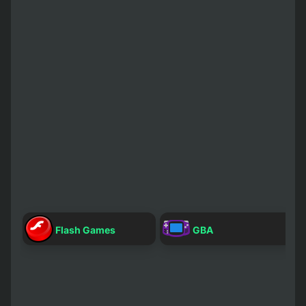
G
Flash Games
GBA