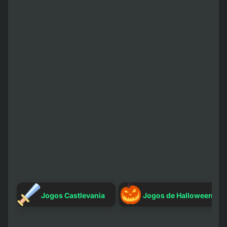
H
Jogos Castlevania
Jogos de Halloween