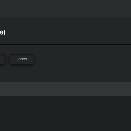
9)
JOGOS