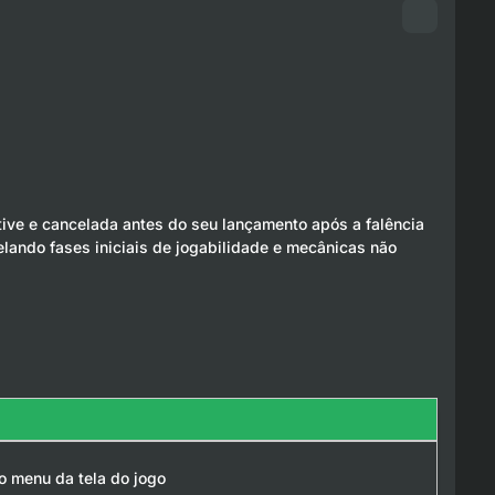
ctive e cancelada antes do seu lançamento após a falência
lando fases iniciais de jogabilidade e mecânicas não
no menu da tela do jogo