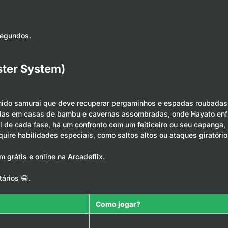
segundos.
ster System)
mido samurai que deve recuperar pergaminhos e espadas roubadas e
adas em casas de bambu e cavernas assombradas, onde Hayato enfre
 de cada fase, há um confronto com um feiticeiro ou seu capanga, 
uire habilidades especiais, como saltos altos ou ataques giratóri
grátis e online na Arcadeflix.
ários 😁.
Como jogar?