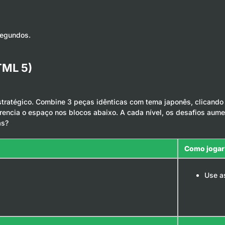
segundos.
TML 5)
stratégico. Combine 3 peças idênticas com tema japonês, clicando
rencia o espaço nos blocos abaixo. A cada nível, os desafios aum
as?
Como jogar
Use a