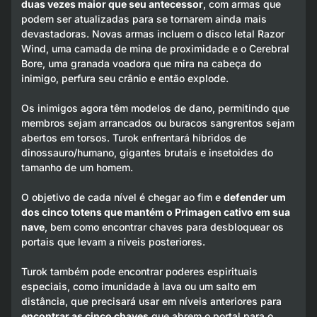
duas vezes maior que seu antecessor
, com armas que
podem ser atualizadas para se tornarem ainda mais
devastadoras. Novas armas incluem o disco letal
Razor
Wind
, uma camada de mina de proximidade e o
Cerebral
Bore
, uma granada voadora que mira na cabeça do
inimigo, perfura seu crânio e então explode.
Os inimigos agora têm modelos de dano, permitindo que
membros sejam arrancados ou buracos sangrentos sejam
abertos em torsos. Turok enfrentará híbridos de
dinossauro/humano, gigantes brutais e insetoides do
tamanho de um homem.
O objetivo de cada nível é chegar ao fim e
defender um
dos cinco totens que mantém o Primagen cativo em sua
nave
, bem como encontrar chaves para desbloquear os
portais que levam a níveis posteriores.
Turok também pode encontrar poderes espirituais
especiais, como imunidade à lava ou um salto em
distância, que precisará usar em níveis anteriores para
encontrar as cinco chaves
que abrem o portal para o