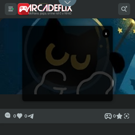
x
0
0
0