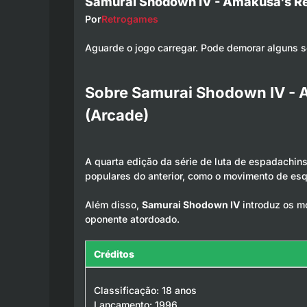
Samurai Shodown IV - Amakusa's Re
Por
Retrogames
Aguarde o jogo carregar. Pode demorar alguns 
Sobre Samurai Shodown IV - 
(Arcade)
A quarta edição da série de luta de espadachin
populares do anterior, como o movimento de esqu
Além disso,
Samurai Shodown IV
introduz os m
oponente atordoado.
Créditos
Classificação: 18 anos
Lançamento: 1996