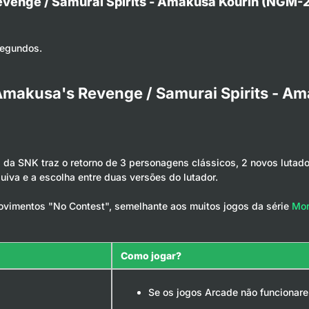
venge / Samurai Spirits - Amakusa Kourin (NGM-
segundos.
Amakusa's Revenge / Samurai Spirits - 
s da SNK traz o retorno de 3 personagens clássicos, 2 novos lutad
iva e a escolha entre duas versões do lutador.
ovimentos "No Contest", semelhante aos muitos jogos da série
Mor
Como jogar?
Se os jogos Arcade não funcionare