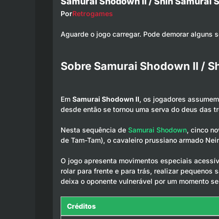
Samurai Shodown II / Shin Samurai
Por
Retrogames
Aguarde o jogo carregar. Pode demorar alguns 
Sobre Samurai Shodown II / S
Em
Samurai Shodown II
, os jogadores assumem o
desde então se tornou uma serva do deus das t
Nesta sequência de
Samurai Shodown
, cinco n
de Tam-Tam), o cavaleiro prussiano armado Nein
O jogo apresenta movimentos especiais acessív
rolar para frente e para trás, realizar pequeno
deixa o oponente vulnerável por um momento se
Créditos