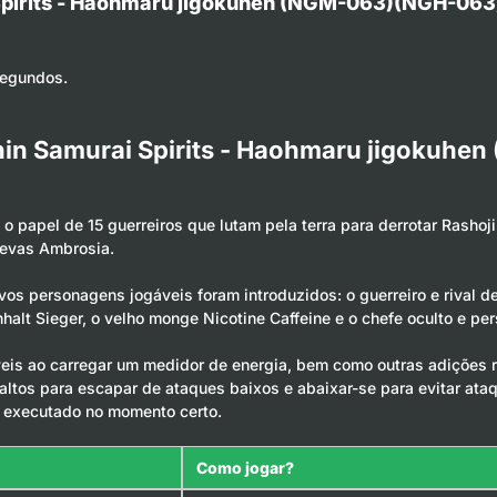
 Spirits - Haohmaru jigokuhen (NGM-063)(NGH-063
segundos.
hin Samurai Spirits - Haohmaru jigokuh
 papel de 15 guerreiros que lutam pela terra para derrotar Rashoj
revas Ambrosia.
ovos personagens jogáveis foram introduzidos: o guerreiro e rival
halt Sieger, o velho monge Nicotine Caffeine e o chefe oculto e 
eis ao carregar um medidor de energia, bem como outras adições 
s saltos para escapar de ataques baixos e abaixar-se para evitar a
 executado no momento certo.
Como jogar?