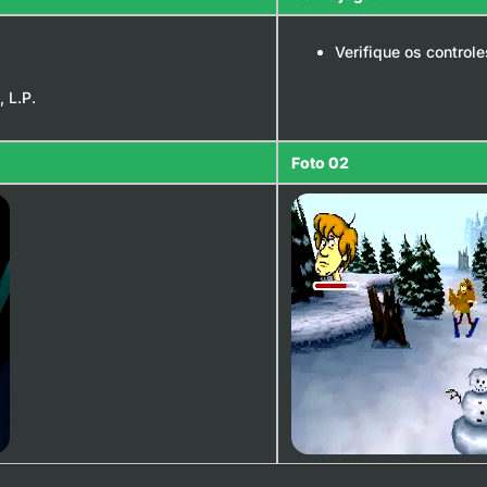
Verifique os control
 L.P.
Foto 02