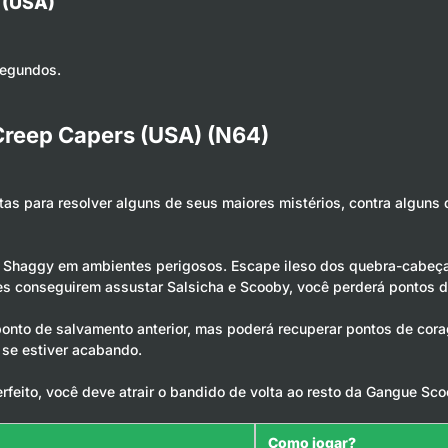
 (USA)
segundos.
Creep Capers (USA) (N64)
tas para resolver alguns de seus maiores mistérios, contra alguns
la Shaggy em ambientes perigosos. Escape ileso dos quebra-cabeça
les conseguirem assustar Salsicha e Scooby, você perderá pontos 
u ponto de salvamento anterior, mas poderá recuperar pontos de c
se estiver acabando.
rfeito, você deve atrair o bandido de volta ao resto da Gangue Scoo
Como jogar?