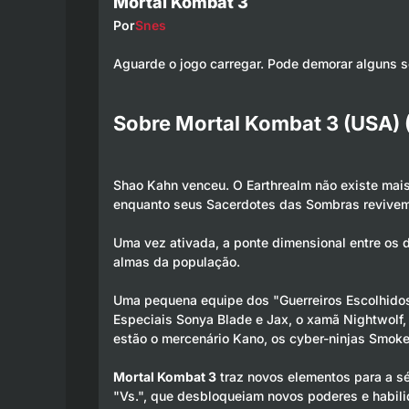
Mortal Kombat 3
Por
Snes
Aguarde o jogo carregar. Pode demorar alguns 
Sobre Mortal Kombat 3 (USA) 
Shao Kahn venceu. O Earthrealm não existe mais
enquanto seus Sacerdotes das Sombras revivem 
Uma vez ativada, a ponte dimensional entre os 
almas da população.
Uma pequena equipe dos "Guerreiros Escolhidos
Especiais Sonya Blade e Jax, o xamã Nightwolf, o
estão o mercenário Kano, os cyber-ninjas Smoke,
Mortal Kombat 3
traz novos elementos para a sé
"Vs.", que desbloqueiam novos poderes e habil