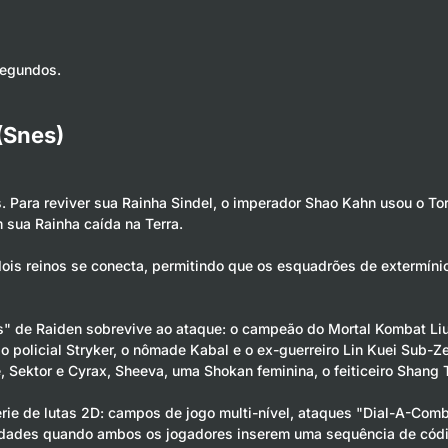
segundos.
(Snes)
. Para reviver sua Rainha Sindel, o imperador Shao Kahn usou o T
sua Rainha caída na Terra.
dois reinos se conecta, permitindo que os esquadrões de extermín
" de Raiden sobrevive ao ataque: o campeão do Mortal Kombat Liu
 policial Stryker, o nômade Kabal e o ex-guerreiro Lin Kuei Sub-Ze
 Sektor e Cyrax, Sheeva, uma Shokan feminina, o feiticeiro Shang T
rie de lutas 2D: campos de jogo multi-nível, ataques "Dial-A-Comb
idades quando ambos os jogadores inserem uma sequência de códig