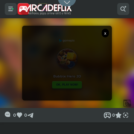
x
0
0
0