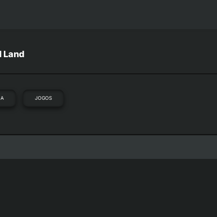
d Land
IA
JOGOS