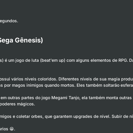
segundos.
Sega Gênesis)
s) é um jogo de luta (beat'em up) com alguns elementos de RPG. D
sui vários níveis coloridos. Diferentes níveis de sua magia prod
as por magos inimigos quando mortos. Eles também soltarão esfer
m outras partes do jogo Megami Tanjo, ela também monta outras c
 poderes mágicos.
migos e coletar orbes, que garantem upgrades de nível. Subir de n
rios 😁.