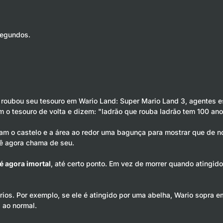
segundos.
roubou seu tesouro em Wario Land: Super Mario Land 3, agentes e
m o tesouro de volta e dizem: "ladrão que rouba ladrão tem 100 an
xam o castelo e a área ao redor uma bagunça para mostrar que de n
cê agora chama de seu.
é agora imortal
, até certo ponto. Em vez de morrer quando atingid
os. Por exemplo, se ele é atingido por uma abelha, Wario sopra em 
 ao normal.