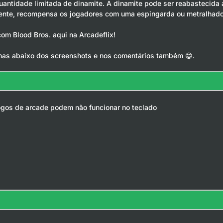
ntidade limitada de dinamite. A dinamite pode ser reabastecida ati
mente, recompensa os jogadores com uma espingarda ou metralhado
com Blood Bros. aqui na Arcadeflix!
has abaixo dos screenshots e nos comentários também 😁.
jogos de arcade podem não funcionar no teclado