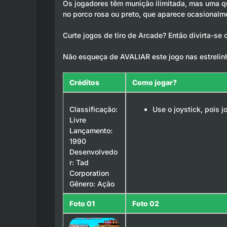
Os jogadores têm munição ilimitada, mas uma qua
no porco rosa ou preto, que aparece ocasional
Curte jogos de tiro de Arcade? Então divirta-se 
Não esqueça de AVALIAR este jogo nas estrelin
Créditos
Como jogar?
Classificação:
Use o joystick, pois 
Livre
Lançamento:
1990
Desenvolvedo
r: Tad
Corporation
Gênero: Ação
Foto 01
Foto 02