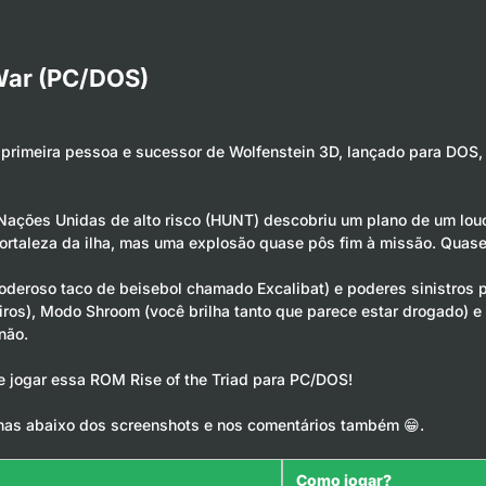
 War (PC/DOS)
 primeira pessoa e sucessor de Wolfenstein 3D, lançado para DOS,
 Nações Unidas de alto risco (HUNT) descobriu um plano de um louc
 fortaleza da ilha, mas uma explosão quase pôs fim à missão. Quase
 poderoso taco de beisebol chamado
Excalibat
) e poderes sinistros 
ros), Modo Shroom (você brilha tanto que parece estar drogado) e 
não.
 e jogar essa ROM Rise of the Triad para PC/DOS!
has abaixo dos screenshots e nos comentários também 😁.
Como jogar?