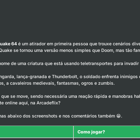
uake 64
é um atirador em primeira pessoa que trouxe cenários div
o, Quake se tornou uma versão menos simples que Doom, mas tão fa
ome de uma criatura que está usando teletransportes para invadir 
garda, lança-granada e Thunderbolt, o soldado enfrenta inimigos
 a cavaleiros medievais, fantasmas, ogros e zumbis.
do que se move, sendo necessária uma reação rápida e manobras ha
te online aqui, na Arcadeflix?
has abaixo dos screenshots e nos comentários também 😁.
Como jogar?