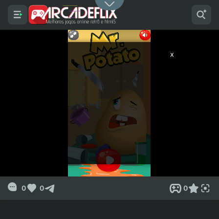
x
0
0
0