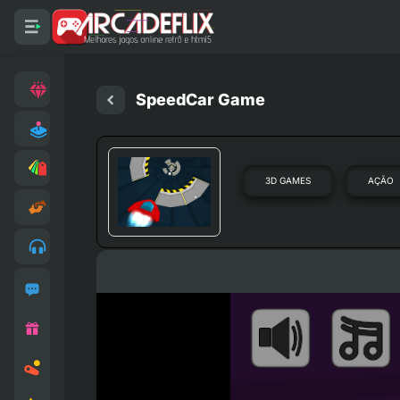
SpeedCar Game
3D GAMES
AÇÃO