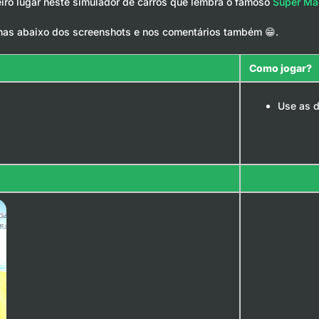
iro lugar neste simulador de carros que lembra o famoso
Super Ma
has abaixo dos screenshots e nos comentários também 😁.
Como jogar?
Use as d