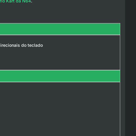
rio Kart da N64
.
irecionais do teclado