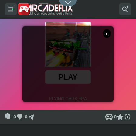
x
0
0
0