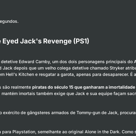
segundos.
e Eyed Jack's Revenge (PS1)
 detetive Edward Carnby, um dos dois personagens principais do A
d Jack
depois que um velho colega detetive chamado Stryker atrib
em Hell's Kitchen e resgatar a garota, apenas para desaparecer. É a
s são realmente
piratas do século 15 que ganharam a imortalidade
s mantém imortais também exige que Jack e sua equipe façam sacri
e o exército de gângsteres armados de Tommy-gun de Jack, procuran
a para Playstation, semelhante ao original Alone in the Dark. Como 