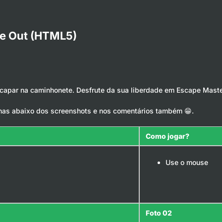
pe Out (HTML5)
scapar na caminhonete. Desfrute da sua liberdade em Escape Maste
has abaixo dos screenshots e nos comentários também 😁.
Como jogar?
Use o mouse
Foto 02