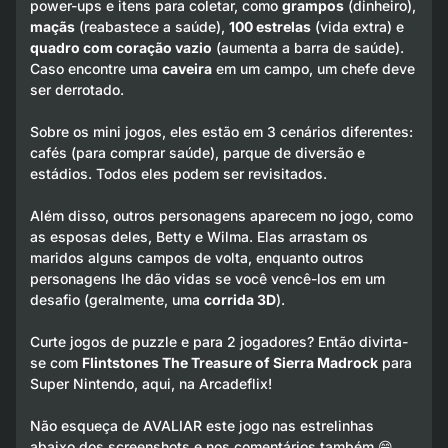
power-ups e itens para coletar, como
grampos
(dinheiro),
maçãs
(reabastece a saúde),
100 estrelas
(vida extra) e
quadro com coração vazio
(aumenta a barra de saúde).
Caso encontre uma
caveira
em um campo, um chefe deve
ser derrotado.
Sobre os mini jogos, eles estão em 3 cenários diferentes:
cafés (para comprar saúde), parque de diversão e
estádios. Todos eles podem ser revisitados.
Além disso, outros personagens aparecem no jogo, como
as esposas deles, Betty e Wilma. Elas arrastam os
maridos alguns campos de volta, enquanto outros
personagens lhe dão vidas se você vencê-los em um
desafio (geralmente, uma
corrida 3D
).
Curte jogos de puzzle e para 2 jogadores? Então divirta-
se com
Flintstones The Treasure of Sierra Madrock
para
Super Nintendo, aqui, na Arcadeflix!
Não esqueça de AVALIAR este jogo nas estrelinhas
abaixo dos screenshots e nos comentários também 😁.