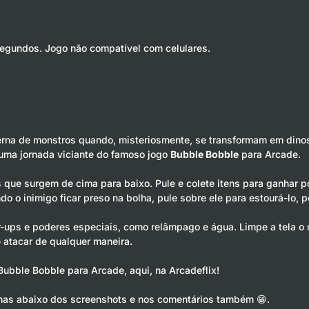
segundos. Jogo não compatível com celulares.
rna de monstros quando, misteriosmente, se transformam em dinoss
de uma jornada viciante do famoso jogo
Bubble Bobble
para Arcade.
s que surgem de cima para baixo. Pule e colete itens para ganhar 
 o inimigo ficar preso na bolha, pule sobre ele para estourá-lo, p
ps e poderes especiais, como relâmpago e água. Limpe a tela o ma
te atacar de qualquer maneira.
 Bubble Bobble para Arcade, aqui, na Arcadeflix!
has abaixo dos screenshots e nos comentários também 😁.