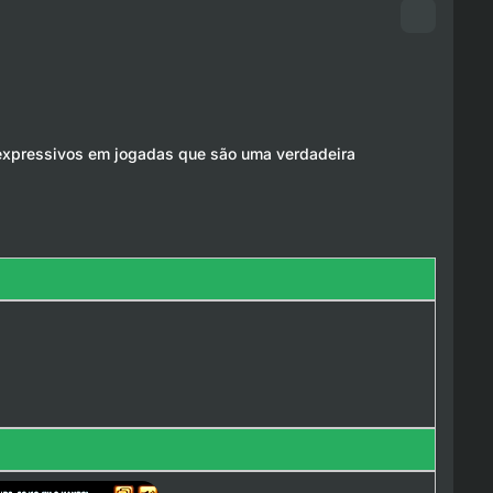
 expressivos em jogadas que são uma verdadeira