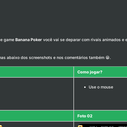
ste game
Banana Poker
você vai se deparar com rivais animados e
has abaixo dos screenshots e nos comentários também 😁.
Como jogar?
Use o mouse
Foto 02