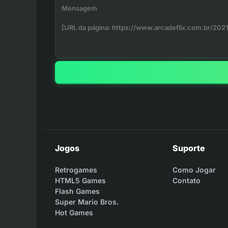
Jogos
Suporte
Retrogames
Como Jogar
HTML5 Games
Contato
Flash Games
Super Mario Bros.
Hot Games