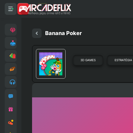
Banana Poker
3D GAMES
ESTRATÉGIA