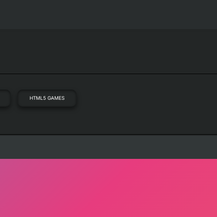
HTML5 GAMES