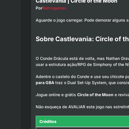
Castlevania | Circle of the Moon
Por
Retrogames
Aguarde o jogo carregar. Pode demorar alguns 
Sobre Castlevania: Circle of 
O Conde Drácula está de volta, mas Nathan Grav
usar a estrutura ação/RPG de Simphony of the Ni
Adentre o castelo do Conde e use seu chicote pa
para GBA
traz o Dual Set-Up System, que consi
Jogue online e grátis
Circle of the Moon
e reviva
Não esqueça de AVALIAR este jogo nas estrelin
Créditos