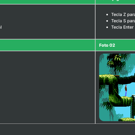
Tecla Z pa
Tecla S para
l
Tecla Enter
Foto 02