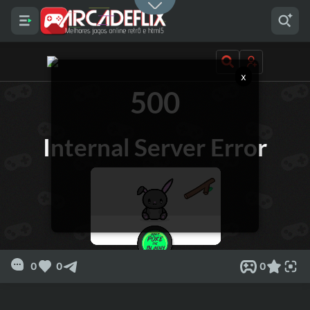
x
0
0
0