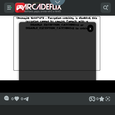
x
0
0
0